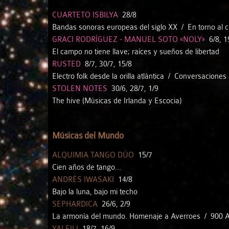
CUARTETO ISBILYA
28/8
Bandas sonoras europeas del siglo XX / En torno al 
GRACI RODRÍGUEZ - MANUEL SOTO «NOLY»
6/8, 19
El campo no tiene llave; raíces y sueños de libertad
RUSTED
8/7, 30/7, 15/8
Electro folk desde la orilla atlántica / Conversaciones 
STOLEN NOTES
30/6, 28/7, 1/9
The hive (Músicas de Irlanda y Escocia)
Músicas del Mundo
ALQUIMIA TANGO DÚO
15/7
Cien años de tango...
ANDRÉS IWASAKI
14/8
Bajo la luna, bajo mi techo
SEPHARDICA
26/6, 2/9
La armonía del mundo. Homenaje a Averroes / 900 An
YALEILI
18/7, 16/9