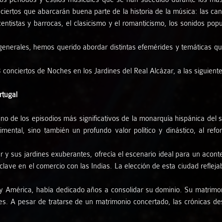
iertos que abarcarán buena parte de la historia de la música: las ca
centistas y barrocas, el clasicismo y el romanticismo, los sonidos pop
Artistas de Otras músicas
as generales, hemos querido abordar distintas efemérides y temáticas q
conciertos de Noches en los Jardines del Real Alcázar, a las siguiente
rtugal
no de los episodios más significativos de la monarquía hispánica del
mental, sino también un profundo valor político y dinástico, al refo
r y sus jardines exuberantes, ofrecía el escenario ideal para un acon
 clave en el comercio con las Indias. La elección de esta ciudad refleja
y América, había dedicado años a consolidar su dominio. Su matrimonio
tes. A pesar de tratarse de un matrimonio concertado, las crónicas de