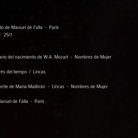
Lluís Coloma
Luis González Garrido - Orlando Bass
nto de Manuel de Falla - París
É
25/7
Macarena Martínez - Jorge Gresa
sario del nacimiento de W.A. Mozart - Nombres de Mujer
Manu Brazo - Rosa Gavare
és del tiempo / Líricas
Manuel Imán
uerte de María Malibrán - Líricas - Nombres de Mujer
María José Pérez
anuel de Falla - París
Marian Herrero - Daniel del Pino
Mariví Blasco - Álex Pernas