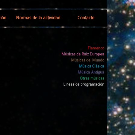
ión
Normas de la actividad
Contacto
neral
Flamenco
ceso
Músicas de Raíz Europea
Músicas del Mundo
Música Clásica
r
Música Antigua
Otras músicas
Líneas de programación
tividad
s
nes