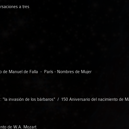
Dura Sorte
rsaciones a tres
Esther Merino
Eternum Saxophon Quartet
Gamaga Trío
Graci Rodríguez - Manuel Soto «Noly»
o de Manuel de Falla - París - Nombres de Mujer
Inés Alonso - Ariel Abramovich
s: "la invasión de los bárbaros" / 150 Aniversario del nacimiento de M
Jesús Pineda
Kid Carlos Trío
iento de W.A. Mozart