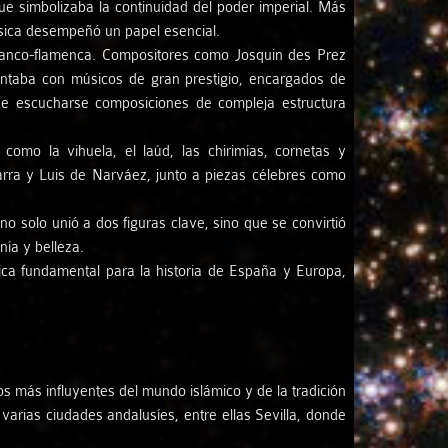
 simbolizaba la continuidad del poder imperial. Más
música desempeñó un papel esencial.
 franco-flamenca. Compositores como Josquin des Prez
 contaba con músicos de gran prestigio, encargados de
n de escucharse composiciones de compleja estructura
como la vihuela, el laúd, las chirimías, cornetas y
ra y Luis de Narváez, junto a piezas célebres como
 solo unió a dos figuras clave, sino que se convirtió
nía y belleza.
égica fundamental para la historia de España y Europa,
os más influyentes del mundo islámico y de la tradición
varias ciudades andalusíes, entre ellas Sevilla, donde