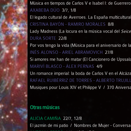
Música en tiempos de Carlos V e Isabel I: de Guerrer
AXABEBA DÚO
3/7, 1/8
El legado cultural de Averroes. La España multicultur
CRISTINA BAYÓN - RAMIRO MORALES
8/8
Lady Madness (La locura en la música vocal del
Seice
DURA SORTE
22/8
Por vos tengo la vida (Música para el aniversario de l
INÉS ALONSO - ARIEL ABRAMOVICH
27/8
Si amores me han de matar (El Cancionero de Upssala, 
MARIVÍ BLASCO - ÁLEX PERNAS
4/9
Un romance imperial: la boda de Carlos V en el Alcáza
R
RAFAEL RUIBÉRRIZ DE TORRES - ALBERTO TRUJIL
Musiques pour Louis XIV et Philippe V / 370 Anivers
Otras músicas
ALICIA CAMIÑA
22/7, 12/8
El jazmín de mi patio / Nombres de Mujer - Conversa