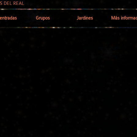
entradas
Grupos
Jardines
Más informac
Adrián Fernández - Pepe Fernández
Información ge
Alicia Camiña
Horarios y ac
Alquimia Tango Dúo
Cómo llega
Alxaraf
Normas de la ac
Andreas Prittwitz - Ramiro Morales
Descarga
Andrés Iwasaki
Otras edicio