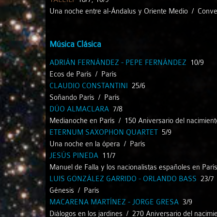
Una noche entre al-Ándalus y Oriente Medio / Conve
Música Clásica
ADRIÁN FERNÁNDEZ - PEPE FERNÁNDEZ
10/9
Ecos de París / París
CLAUDIO CONSTANTINI
25/6
Soñando París / París
DÚO ALMACLARA
7/8
Medianoche en París / 150 Aniversario del nacimient
ETERNUM SAXOPHON QUARTET
5/9
Una noche en la ópera / París
JESÚS PINEDA
11/7
Manuel de Falla y los nacionalistas españoles en Parí
LUIS GONZÁLEZ GARRIDO - ORLANDO BASS
23/7
Génesis / París
MACARENA MARTÍNEZ - JORGE GRESA
3/9
Diálogos en los jardines / 270 Aniversario del nacim