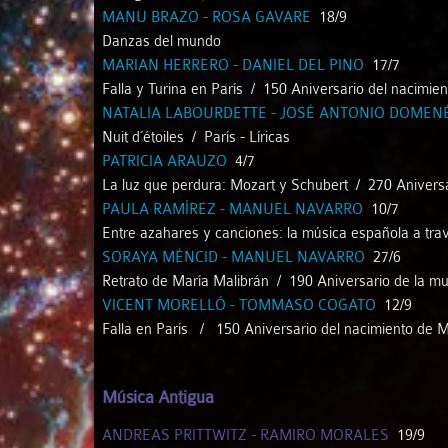
MANU BRAZO - ROSA GAVARE
18/9
Danzas del mundo
MARIAN HERRERO - DANIEL DEL PINO
17/7
Falla y Turina en París / 150 Aniversario del nacimie
NATALIA LABOURDETTE - JOSÉ ANTONIO DOMEN
Nuit d´étoiles / París - Líricas
PATRICIA ARAUZO
4/7
La luz que perdura: Mozart y Schubert / 270 Aniver
PAULA RAMÍREZ - MANUEL NAVARRO
10/7
Entre azahares y canciones: la música española a trav
SORAYA MÉNCID - MANUEL NAVARRO
27/6
Retrato de María Malibrán / 190 Aniversario de la m
VICENT MORELLÓ - TOMMASO COGATO
12/9
Falla en París / 150 Aniversario del nacimiento de M
Música Antigua
ANDREAS PRITTWITZ - RAMIRO MORALES
19/9