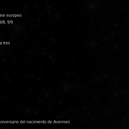
Antonia Ferrà
Créditos
cine europeo
Axabeba Dúo
Vídeos
/8, 9/9
Bernardo Parrilla - Daahoud Salim
a tres
Claudio Constantini
Cristina Bayón - Ramiro Morales
Cuarteto Isbilya
Diego Villegas - Víctor Franco
Dúo Almaclara
iversario del nacimiento de Averroes