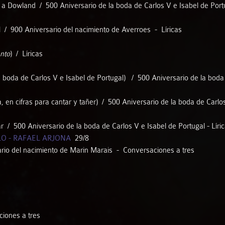
o a Dowland / 500 Aniversario de la boda de Carlos V e Isabel de Po
Natalia Labourdette - José Antonio Domené
al / 900 Aniversario del nacimiento de Averroes - Líricas
Pájaro Guitar Duo
nto
) / Líricas
Patricia Arauzo
a boda de Carlos V e Isabel de Portugal) / 500 Aniversario de la boda 
en cifras para cantar y tañer) / 500 Aniversario de la boda de Carlos 
Paula Ramírez - Manuel Navarro
r / 500 Aniversario de la boda de Carlos V e Isabel de Portugal - Líri
afael Ruibérriz - Alberto Trujillo - Rafael Arjona
LO - RAFAEL ARJONA
29/8
ario del nacimiento de Marin Marais - Conversaciones a tres
Rusted
Sephardica
ciones a tres
Soraya Méncid - Manuel Navarro