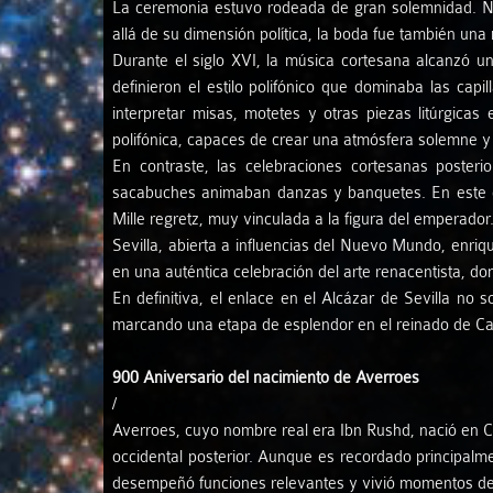
La ceremonia estuvo rodeada de gran solemnidad. No
allá de su dimensión política, la boda fue también un
Durante el siglo XVI, la música cortesana alcanzó u
definieron el estilo polifónico que dominaba las cap
interpretar misas, motetes y otras piezas litúrgica
polifónica, capaces de crear una atmósfera solemne y e
En contraste, las celebraciones cortesanas posteri
sacabuches animaban danzas y banquetes. En este c
Mille regretz, muy vinculada a la figura del emperador
Sevilla, abierta a influencias del Nuevo Mundo, enri
en una auténtica celebración del arte renacentista, d
En definitiva, el enlace en el Alcázar de Sevilla no 
marcando una etapa de esplendor en el reinado de Ca
900 Aniversario del nacimiento de Averroes
/
Averroes, cuyo nombre real era Ibn Rushd, nació en Cór
occidental posterior. Aunque es recordado principalme
desempeñó funciones relevantes y vivió momentos decis