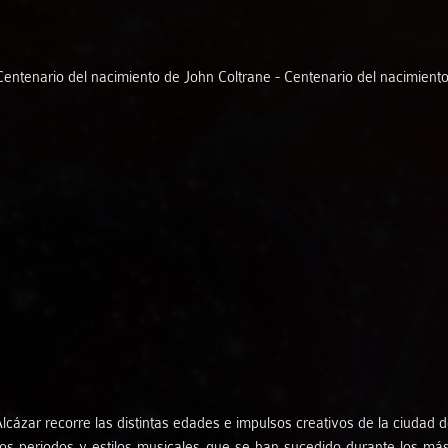
Stolen Notes
 Centenario del nacimiento de John Coltrane - Centenario del nacimient
Vicent Morelló - Tommaso Cogato
YaLeili
Artistas de Flamenco
Artistas de Músicas de Raíz Europea
Artistas de Músicas del Mundo
Artistas de Música Clásica
ázar recorre las distintas edades e impulsos creativos de la ciudad de 
Artistas de Música Antigua
os periodos y estilos musicales que se han sucedido durante los más 