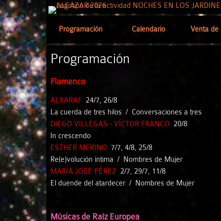
Programación
Calendario
Venta de 
Programación
Flamenco
ALXARAF
24/7, 26/8
La cuerda de tres hilos / Conversaciones a tres
DIEGO VILLEGAS - VÍCTOR FRANCO
20/8
In crescendo
ESTHER MERINO
7/7, 4/8, 25/8
Re(e)volución íntima / Nombres de Mujer
MARÍA JOSÉ PÉREZ
2/7, 29/7, 11/8
El duende del atardecer / Nombres de Mujer
Músicas de Raíz Europea