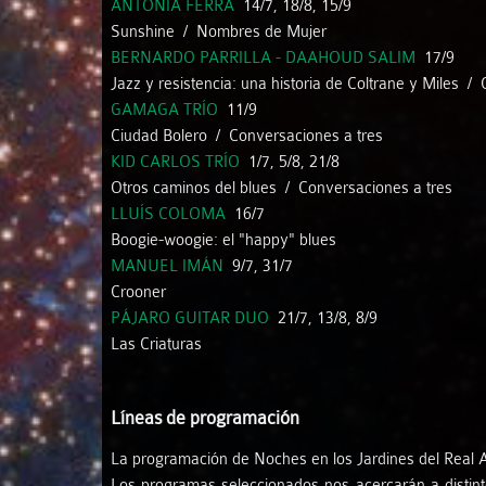
ANTONIA FERRÀ
14/7, 18/8, 15/9
Sunshine / Nombres de Mujer
BERNARDO PARRILLA - DAAHOUD SALIM
17/9
Jazz y resistencia: una historia de Coltrane y Miles /
GAMAGA TRÍO
11/9
Ciudad Bolero / Conversaciones a tres
KID CARLOS TRÍO
1/7, 5/8, 21/8
Otros caminos del blues / Conversaciones a tres
LLUÍS COLOMA
16/7
Boogie-woogie: el "happy" blues
MANUEL IMÁN
9/7, 31/7
Crooner
PÁJARO GUITAR DUO
21/7, 13/8, 8/9
Las Criaturas
Líneas de programación
La programación de Noches en los Jardines del Real Alc
Los programas seleccionados nos acercarán a distint