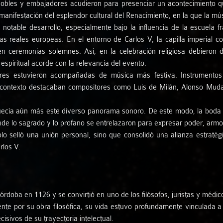
bles y embajadores acudieron para presenciar un acontecimiento que
a manifestación del esplendor cultural del Renacimiento, en la que la 
n notable desarrollo, especialmente bajo la influencia de la escuela
illas reales europeas. En el entorno de Carlos V, la capilla imperial
s en ceremonias solemnes. Así, en la celebración religiosa debiero
spiritual acorde con la relevancia del evento.
ores estuvieron acompañadas de música más festiva. Instrumentos 
ontexto destacaban compositores como Luis de Milán, Alonso Mudar
.
quecía aún más este diverso panorama sonoro. De este modo, la boda no
onde lo sagrado y lo profano se entrelazaron para expresar poder, armo
solo selló una unión personal, sino que consolidó una alianza estrat
rlos V.
doba en 1126 y se convirtió en uno de los filósofos, juristas y médic
nte por su obra filosófica, su vida estuvo profundamente vinculada a 
ivos de su trayectoria intelectual.