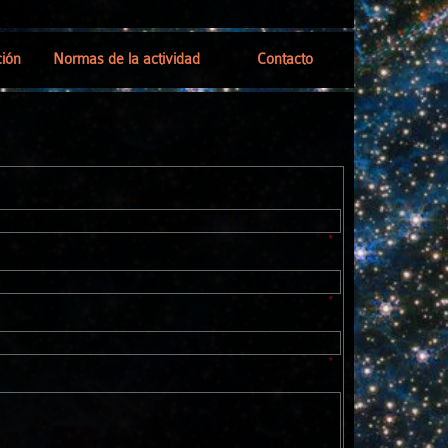
ión
Normas de la actividad
Contacto
neral
ceso
r
*
tividad
*
s
*
nes