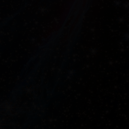
Lluís Coloma
Luis González Garrido - Orlando Bass
Macarena Martínez - Jorge Gresa
Manu Brazo - Rosa Gavare
Manuel Imán
María José Pérez
Marian Herrero - Daniel del Pino
Mariví Blasco - Álex Pernas