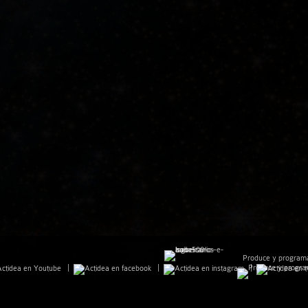
Natalia Labourdette - José Antonio Domené
Pájaro Guitar Duo
Patricia Arauzo
Paula Ramírez - Manuel Navarro
afael Ruibérriz - Alberto Trujillo - Rafael Arjona
Rusted
Sephardica
Produce y program
|
|
|
Soraya Méncid - Manuel Navarro