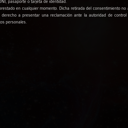
I, pasaporte o tarjeta de identidad.
Dura Sorte
prestado en cualquier momento. Dicha retirada del consentimiento no af
ne derecho a presentar una reclamación ante la autoridad de contro
Esther Merino
tos personales.
Eternum Saxophon Quartet
Gamaga Trío
Graci Rodríguez - Manuel Soto «Noly»
Inés Alonso - Ariel Abramovich
Jesús Pineda
Kid Carlos Trío