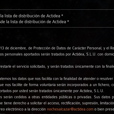
Antonia Ferrà
Créditos
 lista de distribución de Actidea *
Axabeba Dúo
Vídeos
 la lista de distribución de Actidea *
Bernardo Parrilla - Daahoud Salim
Claudio Constantini
 13 de diciembre, de Protección de Datos de Carácter Personal, y el 
 personales aportados serán tratados por Actidea, S.L.U. con domicil
Cristina Bayón - Ramiro Morales
tarle el servicio solicitado, y serán tratados únicamente con la final
Cuarteto Isbilya
emos los datos que nos facilita con la finalidad de atender o resolver 
e nos facilite de forma voluntaria serán incorporados a un fichero, c
Diego Villegas - Víctor Franco
ortados por usted serán tratados únicamente por Actidea, S.L.U.
 serán cedidos a otras entidades públicas o privadas. Sus datos 
 tiene derecho a solicitar el acceso, rectificación, supresión, limitació
Dúo Almaclara
eo electrónico a la dirección
nochesalcazar@actidea.com
o bien prese