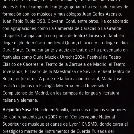
Voces 8. En el campo del canto gregoriano ha realizado cursos de
formación con los músicos y musicólogos Juan Carlos Asensio,
Juan Pablo Rubio OSB, Giovanni Conti, entre otros. Ha colaborado
con agrupaciones como La Camerata de Caracas o La Grande
Chapelle; trabaja con la compañía de teatro Claroscvro; también
dirige el trío de música medieval Quanto ti piace y co-dirige el dúo
Dura Sorte. Como cantante y actriz de teatro se ha presentado en
festivales como Oude Muziek Utrecht 2024, Festival de Teatro
Clásico de Cáceres; el Teatro de la Zarzuela de Madrid, el Teatro
Jovellanos, El Teatro de la Maestranza de Sevilla, el Real Teatro de
Retiro, entre otros. A parte de la formación musical, María José
realizó estudios en Filología Moderna en la Universidad
Complutense de Madrid, en los campos de lengua y literatura
italiana y alemana.
Alejandro Sosa
/ Nacido en Sevilla, inicia sus estudios superiores
de laúd renacentista en 2007 en el “Conservatoire National
Supérieur de musique et danse de Lyon” CNSMD, donde cursa el
prestigioso máster de Instrumentos de Cuerda Pulsada del