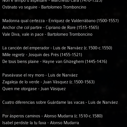
Non è tempo d’aspettare - Marchetto Cara (1470-1525)
Ostinato vo seguire - Bartolomeo Tromboncino
Madonna qual certezza - Enríquez de Valderrábano (1500-1557)
Anchor che col partire - Cipriano de Rore (1515-1565)
Vale Diva, vale in pace - Bartolomeo Tromboncino
La canción del emperador - Luis de Narváez (c.1500-c.1550)
Mille regretz - Josquin des Prés (1455-1521)
De tous biens plaine - Hayne van Ghizeghem (1445-1476)
Paseávase el rey moro - Luis de Narváez
Zagaleja de lo verde - Juan Vásquez (c.1500-1563)
Quien me otorgase - Juan Vásquez
Cuatro diferencias sobre Guárdame las vacas - Luis de Narváez
Por ásperos caminos - Alonso Mudarra (c.1510-c.1580)
Isabel perdiste la tu faxa - Alonso Mudarra