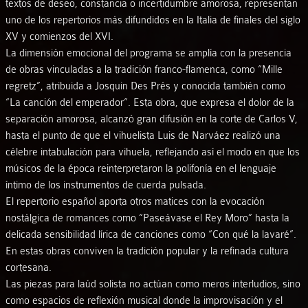
textos de deseo, constancia o incertidumbre amorosa, representan
uno de los repertorios más difundidos en la Italia de finales del siglo
XV y comienzos del XVI.
La dimensión emocional del programa se amplía con la presencia
de obras vinculadas a la tradición franco-flamenca, como “Mille
regretz”, atribuida a Josquin Des Prés y conocida también como
“La canción del emperador”. Esta obra, que expresa el dolor de la
separación amorosa, alcanzó gran difusión en la corte de Carlos V,
hasta el punto de que el vihuelista Luis de Narváez realizó una
célebre intabulación para vihuela, reflejando así el modo en que los
músicos de la época reinterpretaron la polifonía en el lenguaje
íntimo de los instrumentos de cuerda pulsada.
El repertorio español aporta otros matices con la evocación
nostálgica de romances como “Paseávase el Rey Moro” hasta la
delicada sensibilidad lírica de canciones como “Con qué la lavaré”.
En estas obras conviven la tradición popular y la refinada cultura
cortesana.
Las piezas para laúd solista no actúan como meros interludios, sino
como espacios de reflexión musical donde la improvisación y el