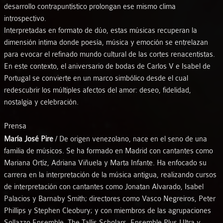
desarrollo contrapuntístico prolongan ese mismo clima
introspectivo.
Interpretadas en formato de dúo, estas músicas recuperan la
dimensión íntima donde poesía, música y emoción se entrelazan
para evocar el refinado mundo cultural de las cortes renacentistas.
En este contexto, el aniversario de bodas de Carlos V e Isabel de
Portugal se convierte en un marco simbólico desde el cual
redescubrir los múltiples afectos del amor: deseo, fidelidad,
nostalgia y celebración.
Prensa
María José Pire
/ De origen venezolano, nace en el seno de una
familia de músicos. Se ha formado en Madrid con cantantes como
Mariana Ortíz, Adriana Viñuela y Marta Infante. Ha enfocado su
carrera en la interpretación de la música antigua, realizando cursos
de interpretación con cantantes como Jonatan Alvarado, Isabel
Palacios y Barnaby Smith; directores como Vasco Negreiros, Peter
Phillips y Stephen Cleobury; y con miembros de las agrupaciones
Sollazzo Ensemble, The Tallis Scholars, Ensemble Plus Ultra y