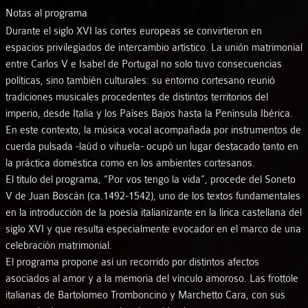
Notas al programa
Durante el siglo XVI las cortes europeas se convirtieron en
espacios privilegiados de intercambio artístico. La unión matrimonial
entre Carlos V e Isabel de Portugal no solo tuvo consecuencias
políticas, sino también culturales: su entorno cortesano reunió
tradiciones musicales procedentes de distintos territorios del
imperio, desde Italia y los Países Bajos hasta la Península Ibérica.
En este contexto, la música vocal acompañada por instrumentos de
cuerda pulsada -laúd o vihuela- ocupó un lugar destacado tanto en
la práctica doméstica como en los ambientes cortesanos.
El título del programa, “Por vos tengo la vida”, procede del Soneto
V de Juan Boscán (ca.1492-1542), uno de los textos fundamentales
en la introducción de la poesía italianizante en la lírica castellana del
siglo XVI y que resulta especialmente evocador en el marco de una
celebración matrimonial.
El programa propone así un recorrido por distintos afectos
asociados al amor y a la memoria del vínculo amoroso. Las frottole
italianas de Bartolomeo Tromboncino y Marchetto Cara, con sus