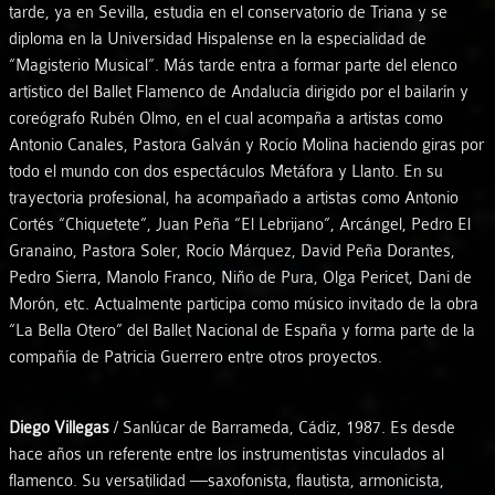
tarde, ya en Sevilla, estudia en el conservatorio de Triana y se
diploma en la Universidad Hispalense en la especialidad de
“Magisterio Musical”. Más tarde entra a formar parte del elenco
artístico del Ballet Flamenco de Andalucía dirigido por el bailarín y
coreógrafo Rubén Olmo, en el cual acompaña a artistas como
Antonio Canales, Pastora Galván y Rocío Molina haciendo giras por
todo el mundo con dos espectáculos Metáfora y Llanto. En su
trayectoria profesional, ha acompañado a artistas como Antonio
Cortés “Chiquetete”, Juan Peña “El Lebrijano”, Arcángel, Pedro El
Granaino, Pastora Soler, Rocío Márquez, David Peña Dorantes,
Pedro Sierra, Manolo Franco, Niño de Pura, Olga Pericet, Dani de
Morón, etc. Actualmente participa como músico invitado de la obra
“La Bella Otero” del Ballet Nacional de España y forma parte de la
compañía de Patricia Guerrero entre otros proyectos.
Diego Villegas
/ Sanlúcar de Barrameda, Cádiz, 1987. Es desde
hace años un referente entre los instrumentistas vinculados al
flamenco. Su versatilidad —saxofonista, flautista, armonicista,