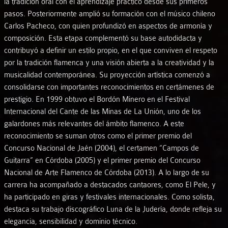
la tradición oral con el aprendizaje práctico desde sus primeros
pasos. Posteriormente amplió su formación con el músico chileno
Carlos Pacheco, con quien profundizó en aspectos de armonía y
composición. Esta etapa complementó su base autodidacta y
contribuyó a definir un estilo propio, en el que conviven el respeto
por la tradición flamenca y una visión abierta a la creatividad y la
musicalidad contemporánea. Su proyección artística comenzó a
consolidarse con importantes reconocimientos en certámenes de
prestigio. En 1999 obtuvo el Bordón Minero en el Festival
Internacional del Cante de las Minas de La Unión, uno de los
galardones más relevantes del ámbito flamenco. A este
reconocimiento se suman otros como el primer premio del
Concurso Nacional de Jaén (2004), el certamen “Campos de
Guitarra” en Córdoba (2005) y el primer premio del Concurso
Nacional de Arte Flamenco de Córdoba (2013). A lo largo de su
carrera ha acompañado a destacados cantaores, como El Pele, y
ha participado en giras y festivales internacionales. Como solista,
destaca su trabajo discográfico Luna de la Judería, donde refleja su
elegancia, sensibilidad y dominio técnico.