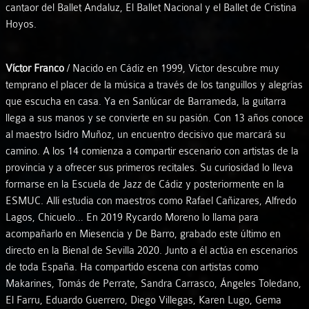
cantaor del Ballet Andaluz, El Ballet Nacional y el Ballet de Cristina
Hoyos.
Víctor Franco
/ Nacido en Cádiz en 1999, Víctor descubre muy
temprano el placer de la música a través de los tanguillos y alegrías
que escucha en casa. Ya en Sanlúcar de Barrameda, la guitarra
llega a sus manos y se convierte en su pasión. Con 13 años conoce
al maestro Isidro Muñoz, un encuentro decisivo que marcará su
camino. A los 14 comienza a compartir escenario con artistas de la
provincia y a ofrecer sus primeros recitales. Su curiosidad lo lleva
formarse en la Escuela de Jazz de Cádiz y posteriormente en la
ESMUC. Allí estudia con maestros como Rafael Cañizares, Alfredo
Lagos, Chicuelo… En 2019 Rycardo Moreno lo llama para
acompañarlo en Miesencia y De Barro, grabado este último en
directo en la Bienal de Sevilla 2020. Junto a él actúa en escenarios
de toda España. Ha compartido escena con artistas como
Makarines, Tomás de Perrate, Sandra Carrasco, Ángeles Toledano,
El Farru, Eduardo Guerrero, Diego Villegas, Karen Lugo, Gema