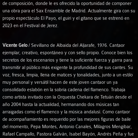
de composición, donde le es ofrecido la oportunidad de componer
una obra para el Sax Ensamble de Madrid. Actualmente gira con su
propio espectáculo El Payo, el guiri y el gitano que se estrenó en
2023 en el Festival de Jerez.
Vicente Gelo
/ Sevillano de Albaida del Aljarafe, 1976. Cantaor
ejemplar, creativo, espontáneo y con sello propio. Conoce bien los
secretos de los escenarios y tiene la suficiente fuerza y garra para
transmitir al público más exigente la profundidad de sus cantes. Su
voz, fresca, limpia, llena de matices y tonalidades, junto a un estilo
muy personal y versátil hacen de este joven cantaor un ya
consolidado eslabón en la sobria cadena del flamenco. Trabaja
como artista invitado con la Orquesta Chekara de Tetuán desde el
año 2004 hasta la actualidad, hermanando dos músicas tan
arraigadas como el flamenco y la música andalusí. Como cantaor
de acompañamiento es requerido por las mejores figuras de baile
del momento, Pepa Montes, Antonio Canales, Milagros Mengibar,
Rafael Campallo, Pastora Galván, Isabel Bayón, Andrés Peña y fue