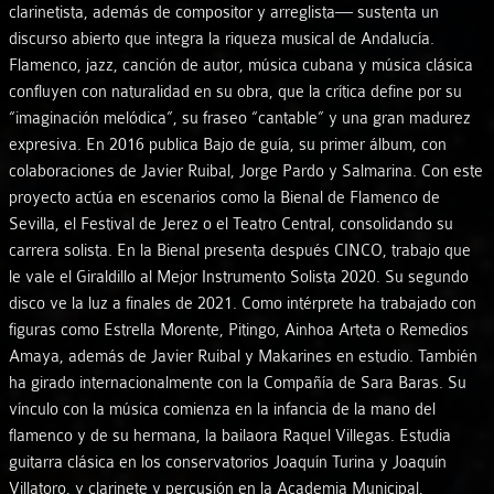
clarinetista, además de compositor y arreglista— sustenta un
discurso abierto que integra la riqueza musical de Andalucía.
Flamenco, jazz, canción de autor, música cubana y música clásica
confluyen con naturalidad en su obra, que la crítica define por su
“imaginación melódica”, su fraseo “cantable” y una gran madurez
expresiva. En 2016 publica Bajo de guía, su primer álbum, con
colaboraciones de Javier Ruibal, Jorge Pardo y Salmarina. Con este
proyecto actúa en escenarios como la Bienal de Flamenco de
Sevilla, el Festival de Jerez o el Teatro Central, consolidando su
carrera solista. En la Bienal presenta después CINCO, trabajo que
le vale el Giraldillo al Mejor Instrumento Solista 2020. Su segundo
disco ve la luz a finales de 2021. Como intérprete ha trabajado con
figuras como Estrella Morente, Pitingo, Ainhoa Arteta o Remedios
Amaya, además de Javier Ruibal y Makarines en estudio. También
ha girado internacionalmente con la Compañía de Sara Baras. Su
vínculo con la música comienza en la infancia de la mano del
flamenco y de su hermana, la bailaora Raquel Villegas. Estudia
guitarra clásica en los conservatorios Joaquín Turina y Joaquín
Villatoro, y clarinete y percusión en la Academia Municipal,