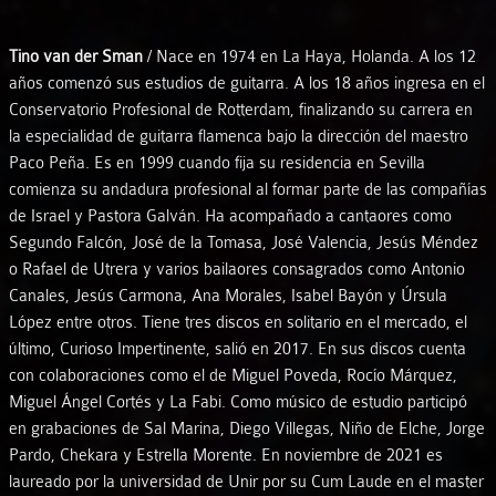
Tino van der Sman
/ Nace en 1974 en La Haya, Holanda. A los 12
años comenzó sus estudios de guitarra. A los 18 años ingresa en el
Conservatorio Profesional de Rotterdam, finalizando su carrera en
la especialidad de guitarra flamenca bajo la dirección del maestro
Paco Peña. Es en 1999 cuando fija su residencia en Sevilla
comienza su andadura profesional al formar parte de las compañías
de Israel y Pastora Galván. Ha acompañado a cantaores como
Segundo Falcón, José de la Tomasa, José Valencia, Jesús Méndez
o Rafael de Utrera y varios bailaores consagrados como Antonio
Canales, Jesús Carmona, Ana Morales, Isabel Bayón y Úrsula
López entre otros. Tiene tres discos en solitario en el mercado, el
último, Curioso Impertinente, salió en 2017. En sus discos cuenta
con colaboraciones como el de Miguel Poveda, Rocío Márquez,
Miguel Ángel Cortés y La Fabi. Como músico de estudio participó
en grabaciones de Sal Marina, Diego Villegas, Niño de Elche, Jorge
Pardo, Chekara y Estrella Morente. En noviembre de 2021 es
laureado por la universidad de Unir por su Cum Laude en el master