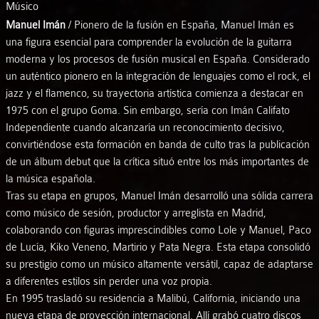
Músico
Manuel Imán
/ Pionero de la fusión en España, Manuel Imán es
una figura esencial para comprender la evolución de la guitarra
moderna y los procesos de fusión musical en España. Considerado
un auténtico pionero en la integración de lenguajes como el rock, el
jazz y el flamenco, su trayectoria artística comienza a destacar en
1975 con el grupo Goma. Sin embargo, sería con Imán Califato
Independiente cuando alcanzaría un reconocimiento decisivo,
convirtiéndose esta formación en banda de culto tras la publicación
de un álbum debut que la crítica situó entre los más importantes de
la música española.
Tras su etapa en grupos, Manuel Imán desarrolló una sólida carrera
como músico de sesión, productor y arreglista en Madrid,
colaborando con figuras imprescindibles como Lole y Manuel, Paco
de Lucía, Kiko Veneno, Martirio y Pata Negra. Esta etapa consolidó
su prestigio como un músico altamente versátil, capaz de adaptarse
a diferentes estilos sin perder una voz propia.
En 1995 trasladó su residencia a Malibú, California, iniciando una
nueva etapa de proyección internacional. Allí grabó cuatro discos