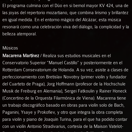
El programa culmina con el Dúo en si bemol mayor KV 424, una de
las joyas del repertorio mozartiano, que combina lirismo y brillantez
en igual medida. En el entorno mágico del Alcázar, esta música
resonará como una celebración viva del diálogo, la complicidad y la
belleza atemporal.
Músicos
Macarena Martínez
/ Realiza sus estudios musicales en el
Conservatorio Superior “Manuel Castillo” y posteriormente en el
Rotterdam Consevatorium de Holanda. A su vez, asiste a clases de
perfeccionamiento con Bretislav Novotny (primer violín y fundador
del Cuarteto de Praga), Jorg Hoffmann (profesor de la Hochschule
Musik de Freiburg en Alemania), Sergei Fatkoulin y Rainer Honeck
(Concertino de la Orquesta Filarmónica de Viena). Macarena tiene
un trabajo discográfico basado en obras para violín solo de Bach,
Paganini, Ysaye y Prokofiev, y otro que integra la obra completa
para violín y piano de Joaquín Turina, para el que ha podido contar
con un violín Antonio Stradivarius, cortesía de la Maison Vatelot-