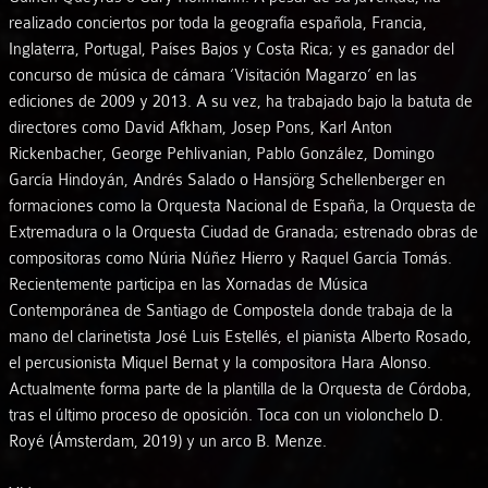
realizado conciertos por toda la geografía española, Francia,
Inglaterra, Portugal, Países Bajos y Costa Rica; y es ganador del
concurso de música de cámara ‘Visitación Magarzo’ en las
ediciones de 2009 y 2013. A su vez, ha trabajado bajo la batuta de
directores como David Afkham, Josep Pons, Karl Anton
Rickenbacher, George Pehlivanian, Pablo González, Domingo
García Hindoyán, Andrés Salado o Hansjörg Schellenberger en
formaciones como la Orquesta Nacional de España, la Orquesta de
Extremadura o la Orquesta Ciudad de Granada; estrenado obras de
compositoras como Núria Núñez Hierro y Raquel García Tomás.
Recientemente participa en las Xornadas de Música
Contemporánea de Santiago de Compostela donde trabaja de la
mano del clarinetista José Luis Estellés, el pianista Alberto Rosado,
el percusionista Miquel Bernat y la compositora Hara Alonso.
Actualmente forma parte de la plantilla de la Orquesta de Córdoba,
tras el último proceso de oposición. Toca con un violonchelo D.
Royé (Ámsterdam, 2019) y un arco B. Menze.