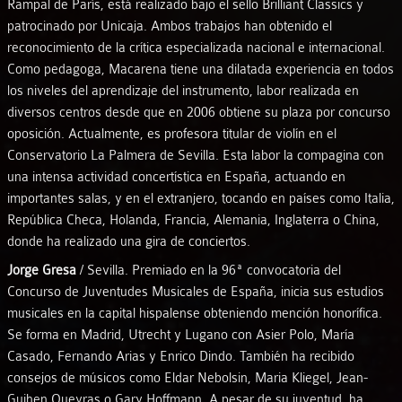
Rampal de París, está realizado bajo el sello Brilliant Classics y
patrocinado por Unicaja. Ambos trabajos han obtenido el
reconocimiento de la crítica especializada nacional e internacional.
Como pedagoga, Macarena tiene una dilatada experiencia en todos
los niveles del aprendizaje del instrumento, labor realizada en
diversos centros desde que en 2006 obtiene su plaza por concurso
oposición. Actualmente, es profesora titular de violín en el
Conservatorio La Palmera de Sevilla. Esta labor la compagina con
una intensa actividad concertística en España, actuando en
importantes salas, y en el extranjero, tocando en países como Italia,
República Checa, Holanda, Francia, Alemania, Inglaterra o China,
donde ha realizado una gira de conciertos.
Jorge Gresa
/ Sevilla. Premiado en la 96ª convocatoria del
Concurso de Juventudes Musicales de España, inicia sus estudios
musicales en la capital hispalense obteniendo mención honorífica.
Se forma en Madrid, Utrecht y Lugano con Asier Polo, María
Casado, Fernando Arias y Enrico Dindo. También ha recibido
consejos de músicos como Eldar Nebolsin, Maria Kliegel, Jean-
Guihen Queyras o Gary Hoffmann. A pesar de su juventud, ha