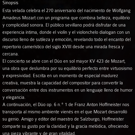
Sinopsis
Esta velada celebra el 270 aniversario del nacimiento de Wolfgang
Amadeus Mozart con un programa que combina belleza, equilibrio
y complicidad sonora. El público sevillano podrá disfrutar de una
experiencia íntima, donde el violín y el violonchelo dialogan con un
discurso lleno de sutileza y emoción, revelando todo el encanto del
repertorio camerístico del siglo XVIII desde una mirada fresca y
cercana.
El concierto se abre con el Dúo en sol mayor KV 423 de Mozart,
una obra que deslumbra por su equilibrio perfecto entre virtuosismo
y expresividad. Escrita en un momento de especial madurez
creativa, muestra la capacidad del compositor para convertir la
conversación entre dos instrumentos en un lenguaje lleno de humor
y elegancia.
A continuación, el Dúo op. 6 n.º 1 de Franz Anton Hoffmeister nos
transporta al mismo ambiente vienés en el que Mozart desarrolló
su genio. Amigo y editor del maestro de Salzburgo, Hoffmeister
comparte su gusto por la claridad y la gracia melódica, ofreciendo
una pieza vibrante y de gran vitalidad.