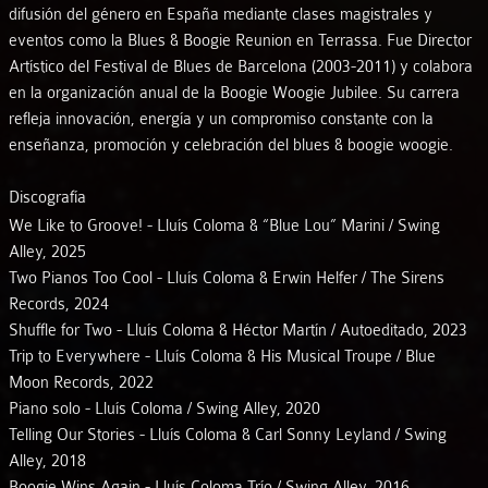
difusión del género en España mediante clases magistrales y
eventos como la Blues & Boogie Reunion en Terrassa. Fue Director
Artístico del Festival de Blues de Barcelona (2003-2011) y colabora
en la organización anual de la Boogie Woogie Jubilee. Su carrera
refleja innovación, energía y un compromiso constante con la
enseñanza, promoción y celebración del blues & boogie woogie.
Discografía
We Like to Groove! - Lluís Coloma & “Blue Lou” Marini / Swing
Alley, 2025
Two Pianos Too Cool - Lluís Coloma & Erwin Helfer / The Sirens
Records, 2024
Shuffle for Two - Lluís Coloma & Héctor Martín / Autoeditado, 2023
Trip to Everywhere - Lluís Coloma & His Musical Troupe / Blue
Moon Records, 2022
Piano solo - Lluís Coloma / Swing Alley, 2020
Telling Our Stories - Lluís Coloma & Carl Sonny Leyland / Swing
Alley, 2018
Boogie Wins Again - Lluís Coloma Trío / Swing Alley, 2016