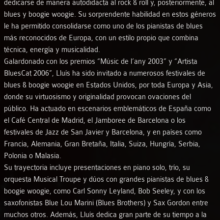
dedicarse de manera autodidacta al rock & roll y, posteriormente, al
blues y boogie woogie. Su sorprendente habilidad en estos géneros
le ha permitido consolidarse como uno de los pianistas de blues
más reconocidos de Europa, con un estilo propio que combina
técnica, energía y musicalidad.
Galardonado con los premios “Músic de l’any 2003” y “Artista
BluesCat 2006”, Lluís ha sido invitado a numerosos festivales de
blues & boogie woogie en Estados Unidos, por toda Europa y Asia,
donde su virtuosismo y originalidad provocan ovaciones del
público. Ha actuado en escenarios emblemáticos de España como
el Café Central de Madrid, el Jamboree de Barcelona o los
festivales de Jazz de San Javier y Barcelona, y en países como
Francia, Alemania, Gran Bretaña, Italia, Suiza, Hungría, Serbia,
Polonia o Malasia.
Su trayectoria incluye presentaciones en piano solo, trío, su
orquesta Musical Troupe y dúos con grandes pianistas de blues &
boogie woogie, como Carl Sonny Leyland, Bob Seeley, y con los
saxofonistas Blue Lou Marini (Blues Brothers) y Sax Gordon entre
muchos otros. Además, Lluís dedica gran parte de su tiempo a la