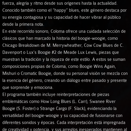
fuerza, alegría y ritmo desde sus orígenes hasta la actualidad.
Conocido también como el “happy” blues, este género destaca por
su energía contagiosa y su capacidad de hacer vibrar al público
desde la primera nota.
En este recorrido sonoro, Coloma ofrece una cuidada selección de
clásicos que han marcado la historia del boogie-woogie, como
Chicago Breakdown de M. Merrywheather, Cow Cow Blues de C.
Davenport o Lux’s Boogie #2 de Meade Lux Lewis, piezas que
muestran la tradición y la riqueza de este estilo. A estos se suman
composiciones propias de Coloma, como Boogie Wins Again,
Mishuri o Cromatic Boogie, donde su personal visión se mezcla con
la esencia del género, creando un diálogo entre pasado y presente
que sorprende y emociona.
El programa también incluye reinterpretaciones de piezas
emblemáticas como How Long Blues (L. Carr), Swanee River
Boogie (S. Foster) o Strange Cargo (F. Slack), evidenciando la
versatilidad del boogie-woogie y su capacidad de fusionarse con
diferentes sonidos y épocas. Cada interpretación está impregnada
de creatividad y potencia, y sus arreglos inesperados mantienen al