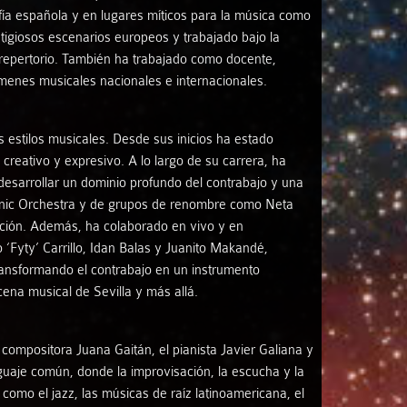
fía española y en lugares míticos para la música como
stigiosos escenarios europeos y trabajado bajo la
 repertorio. También ha trabajado como docente,
enes musicales nacionales e internacionales.
os estilos musicales. Desde sus inicios ha estado
creativo y expresivo. A lo largo de su carrera, ha
desarrollar un dominio profundo del contrabajo y una
rmonic Orchestra y de grupos de renombre como Neta
ción. Además, ha colaborado en vivo y en
‘Fyty’ Carrillo, Idan Balas y Juanito Makandé,
transformando el contrabajo en un instrumento
ena musical de Sevilla y más allá.
y compositora Juana Gaitán, el pianista Javier Galiana y
guaje común, donde la improvisación, la escucha y la
 como el jazz, las músicas de raíz latinoamericana, el