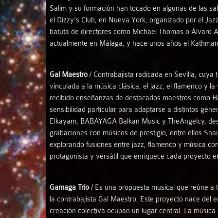
Salim y su formación han tocado en algunas de las sal
el Dizzy’s Club, en Nueva York, organizado por el Jazz
batuta de directores como Michael Thomas o Álvaro Al
actualmente en Málaga, y hace unos años el Kathmand
Gal Maestro
/ Contrabajista radicada en Sevilla, cuya t
vinculada a la música clásica, el jazz, el flamenco y 
recibido enseñanzas de destacados maestros como Harel
sensibilidad particular para adaptarse a distintos g
Elkayam, BABAYAGA Balkan Music y TheAngelcy, destac
grabaciones con músicos de prestigio, entre ellos Sha
explorando fusiones entre jazz, flamenco y música con
protagonista y versátil que enriquece cada proyecto e
Gamaga Trío
/ Es una propuesta musical que reúne a tre
la contrabajista Gal Maestro. Este proyecto nace del
creación colectiva ocupan un lugar central. La música 