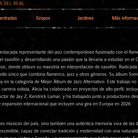
entradas
Grupos
Jardines
Más informac
Adrián Fernández - Pepe Fernández
Información ge
destacada representante del jazz contemporáneo fusionado con el fla
Alicia Camiña
Horarios y ac
l saxofón y desarrollando una pasión que la llevaría a estudiar en el 
usic, donde obtuvo su maestría en interpretación de saxofón. Radicada 
Alquimia Tango Dúo
Cómo llega
estilo único que combina flamenco, jazz y otros géneros. Su álbum S
en la categoría de Mejor Álbum de Jazz Alternativo. Este trabajo no s
Alxaraf
Normas de la ac
carrera solista, Alicia ha colaborado en proyectos de alto perfil, inc
ctor de Jay Z, Kendrick Lamar, y ha trabajado junto a productores des
 expansión internacional que incluyen una gira en Europa en 2026.
Andreas Prittwitz - Ramiro Morales
Descarga
Andrés Iwasaki
Otras edicio
es músicos del país, sino también una auténtica memoria viva de las dé
escindible, capaz de conectar tradición y modernidad con una naturalid