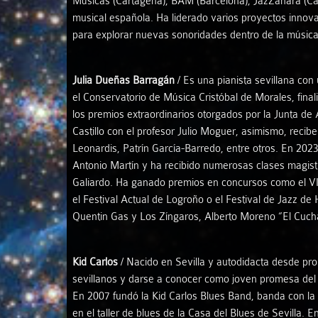
Músicas (Cartagena), BAM (Barcelona), JazZahara (Cádi
musical española. Ha liderado varios proyectos inno
para explorar nuevas sonoridades dentro de la música 
Julia Dueñas Barragán
/ Es una pianista sevillana con
el Conservatorio de Música Cristóbal de Morales, fina
los premios extraordinarios otorgados por la Junta de
Castillo con el profesor Julio Moguer, asimismo, reci
Leonardis, Patrín García-Barredo, entre otros. En 202
Antonio Martín y ha recibido numerosas clases magistr
Galiardo. Ha ganado premios en concursos como el VI
el Festival Actual de Logroño o el Festival de Jazz d
Quentin Gas y Los Zíngaros, Alberto Moreno “El Cuch
Kid Carlos
/ Nacido en Sevilla y autodidacta desde pro
sevillanos y darse a conocer como joven promesa del b
En 2007 fundó la Kid Carlos Blues Band, banda con la c
en el taller de blues de la Casa del Blues de Sevilla