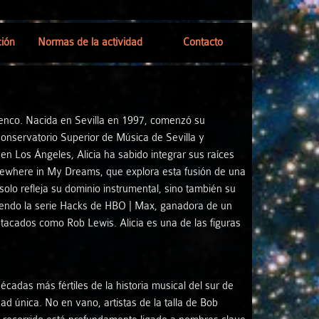
ión
Normas de la actividad
Contacto
neral
menco. Nacida en Sevilla en 1997, comenzó su
ceso
Conservatorio Superior de Música de Sevilla y
en Los Ángeles, Alicia ha sabido integrar sus raíces
r
omewhere in My Dreams, que explora esta fusión de una
olo refleja su dominio instrumental, sino también su
tividad
luyendo la serie Hacks de HBO | Max, ganadora de un
tacados como Rob Lewis. Alicia es una de las figuras
s
nes
cadas más fértiles de la historia musical del sur de
ad única. No en vano, artistas de la talla de Bob