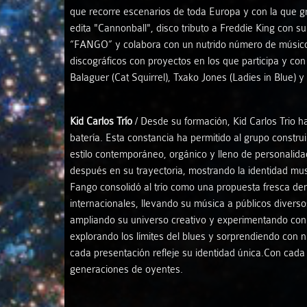
que recorre escenarios de toda Europa y con la que
edita "Cannonball", disco tributo a Freddie King con 
“FANGO” y colabora con un nutrido número de músicos 
discográficos con proyectos en los que participa y co
Balaguer (Cat Squirrel), Txako Jones (Ladies in Blue) 
Kid Carlos Trío
/ Desde su formación, Kid Carlos Trio h
batería. Esta constancia ha permitido al grupo constru
estilo contemporáneo, orgánico y lleno de personalida
después en su trayectoria, mostrando la identidad mus
Fango consolidó al trío como una propuesta fresca den
internacionales, llevando su música a públicos divers
ampliando su universo creativo y experimentando con 
explorando los límites del blues y sorprendiendo con 
cada presentación refleje su identidad única.Con cada
generaciones de oyentes.