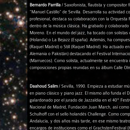
Bernardo Parrilla
/ Saxofonista, flautista y compositor 
“Manuel Castillo” de Sevilla. Desarrolla su actividad c
profesional, destaca su colaboración con la Orquesta
dentro de la música clásica. Ha grabado y colaborado 
Moreno. En el mundo del jazz, ha tocado con solistas
(Holanda) o La Bejazz (España). Además, ha compuesto
(Raquel Madrid) o Still (Raquel Madrid). Ha actuado e
Alemania o Pakistán) destacando el Festival Internaci
(Marruecos). Como solista, actualmente se encuentra i
composiciones propias reunidas en su álbum Calle Ol
Daahoud Salim
/ Sevilla, 1990. Empieza a estudiar m
en piano clásico y piano jazz. El mismo año funda el
galardonado por el jurado de Jazzaldia en el 40º Festi
Nacional de Madrid, Fundación Juan March, así como 
Schulhoff con el sello holandés Challenge. Como compo
Andalucía, y dos años más tarde, en ese mismo teatro, 
encargos de instituciones como el GrachstenFestival 