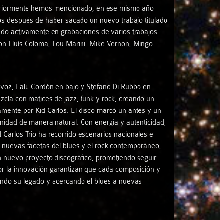
nteriormente hemos mencionado, en ese mismo año
tos después de haber sacado un nuevo trabajo titulado
ado activamente en grabaciones de varios trabajos
 son Lluís Coloma, Lou Marini. Mike Vernon, Mingo
 y voz, Lalu Cordón en bajo y Stefano Di Rubbo en
ezcla con matices de jazz, funk y rock, creando un
amente por Kid Carlos. El disco marcó un antes y un
rnidad de manera natural. Con energía y autenticidad,
 Carlos Trio ha recorrido escenarios nacionales e
r nuevas facetas del blues y el rock contemporáneo,
n nuevo proyecto discográfico, prometiendo seguir
por la innovación garantizan que cada composición y
dando su legado y acercando el blues a nuevas