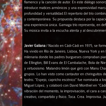
flamenco y la canción de autor. En este diálogo sonoro
introduce matices armónicos y una expresividad marcad
profundidad y versatilidad.El repertorio del trío com
y contemporánea. Su propuesta destaca por la capaci
una experiencia única. Gamaga trío representa, en defi
Su música invita a la escucha atenta y al descubrimie
Javier Galiana
/ Nacido en Cádi-Cádi en 1975, se form
Ha vivido en Río de Janeiro, Lisboa, Nueva York y en l
milenaria donde los padres burgueses compraban piano
R
de Ellington, Bill Evans de El Cambalache, Bola de Ni
y virtuosismo. Malandro limón que giró con Manu Chao
grupos. Lo han visto como cantautor en chiringuitos d
teatro; “Espejo, capricho escénico” fue nominada a lo
Miguel López, y colaboró con David Monthiel en “Cádiz 
vibración del momento, la improvisación, el cara a ca
creativo, compartido y físico. Toca. Crea. Improvisa. J