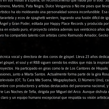
tos en sus visitas a España, un reconocimiento que habla por sí solo. 
Antonia Ferrà
Créditos
Veneno, Martirio, Pata Negra, Dulce Venganza o No me pises que llev
tístico ha ido moldeando una personalidad sonora inconfundible. Esa r
Axabeba Dúo
Vídeos
a, tarantela y ecos de spaghetti western, logrando una fusión difícil d
l Ángel y Gran Poder, editada por Happy Place Records y producida p
ea en estado puro, el proyecto celebra además sus veinticinco años de t
Bernardo Parrilla - Daahoud Salim
jaro ha compartido talento con artistas como Raimundo Amador, Gecko
Claudio Constantini
técnica vocal y directora de dos coros de góspel. Lleva 23 años dedica
Cristina Bayón - Ramiro Morales
e el góspel, el soul y el R&B siguen siendo los estilos que más la ins
royectos. Ha participado en giras como la de Los Cantores de Híspalis
Cuarteto Isbilya
asiones, junto a Marta Santos. Actualmente forma parte de la gira Ros
televisión (OT, Tu Cara Me Suena, Megaplayback, El Número Uno), camp
Diego Villegas - Víctor Franco
nombre con productores y artistas destacados del panorama nacional, y
erie Las Noches de Tefía, dirigida por Miguel del Arco. Aunque disfru
claro y un equipo humano excepcional que respalda su visión artística
Dúo Almaclara