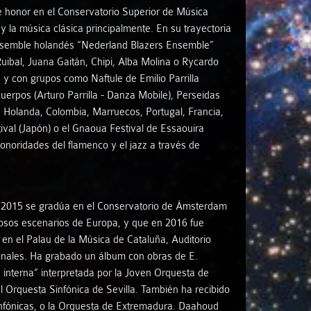
 de honor en el Conservatorio Superior de Música
 y la música clásica principalmente. En su trayectoria
 ensemble holandés “Nederland Blazers Ensemble”
uibal, Juana Gaitán, Chipi, Alba Molina o Rycardo
y con grupos como Naftule de Emilio Parrilla
erpos (Arturo Parrilla - Danza Mobile), Perseidas
, Holanda, Colombia, Marruecos, Portugal, Francia,
ival (Japón) o el Gnaoua Festival de Essaouira
onoridades del flamenco y el jazz a través de
En 2015 se gradúa en el Conservatorio de Ámsterdam
iosos escenarios de Europa, y que en 2016 fue
 en el Palau de la Música de Cataluña, Auditorio
onales. Ha grabado un álbum con obras de E.
 interna” interpretada por la Joven Orquesta de
l Orquesta Sinfónica de Sevilla. También ha recibido
infónicas, o la Orquesta de Extremadura. Daahoud