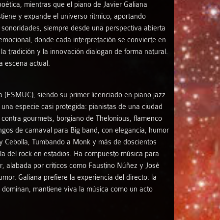
poética, mientras que el piano de Javier Galiana
tiene y expande el universo rítmico, aportando
as sonoridades, siempre desde una perspectiva abierta
mocional, donde cada interpretación se convierte en
la tradición y la innovación dialogan de forma natural.
a escena actual.
 (ESMUC), siendo su primer licenciado en piano jazz.
 una especie casi protegida: pianistas de una ciudad
 contra gourmets, borgiano de Thelonious, flamenco
tangos de carnaval para Big band, con elegancia, humor
ío y Cebolla, Tumbando a Monk y más de doscientos
ella del rock en estadios. Ha compuesto música para
ar, alabada por críticos como Faustino Núñez y José
or. Galiana prefiere la experiencia del directo: la
as dominan, mantiene viva la música como un acto