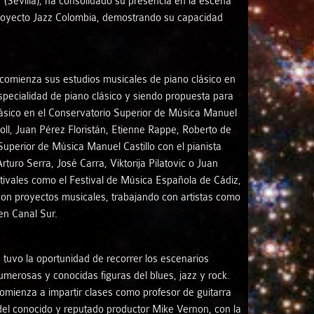
(Sevilla), ha consolidado su presencia en la escena
Proyecto Jazz Colombia, demostrando su capacidad
s comienza sus estudios musicales de piano clásico en
specialidad de piano clásico y siendo propuesta para
clásico en el Conservatorio Superior de Música Manuel
oll, Juan Pérez Floristán, Etienne Rappe, Roberto de
Superior de Música Manuel Castillo con el pianista
uro Serra, José Carra, Viktorija Pilatovic o Juan
ivales como el Festival de Música Española de Cádiz,
 con proyectos musicales, trabajando con artistas como
en Canal Sur.
 tuvo la oportunidad de recorrer los escenarios
merosas y conocidas figuras del blues, jazz y rock.
comienza a impartir clases como profesor de guitarra
 del conocido y reputado productor Mike Vernon, con la