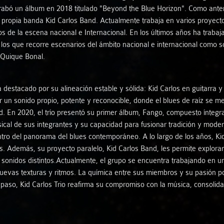
 grabó un álbum en 2018 titulado "Beyond the Blue Horizon". Como a
su propia banda Kid Carlos Band. Actualmente trabaja en varios proyec
de la escena nacional e Internacional. En los últimos años ha trabaj
n los que recorre escenarios del ámbito nacional e internacional como
y Quique Bonal.
a destacado por su alineación estable y sólida: Kid Carlos en guitarra
ir un sonido propio, potente y reconocible, donde el blues de raíz se m
d. En 2020, el trío presentó su primer álbum, Fango, compuesto íntegr
ical de sus integrantes y su capacidad para fusionar tradición y mode
tro del panorama del blues contemporáneo. A lo largo de los años, Kid
os. Además, su proyecto paralelo, Kid Carlos Band, les permite explora
sonidos distintos.Actualmente, el grupo se encuentra trabajando en u
nuevas texturas y ritmos. La química entre sus miembros y su pasión 
 paso, Kid Carlos Trio reafirma su compromiso con la música, consoli