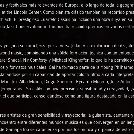
as y festivales más relevantes de Europa, a lo largo de toda la geogra
Lluís Coloma
 at the Lincoln Center. Como pianista clásico también ha recorrido pre
biach. El prestigioso Cuarteto Casals ha incluido una obra suya en su
Luis González Garrido - Orlando Bass
u Jazz Conservatorium. También ha recibido premios en varios certám
Macarena Martínez - Jorge Gresa
rayectoria se caracteriza por la versatilidad y la exploración de distint
la world music, combinando una sólida formación técnica con un enfoque 
Manu Brazo - Rosa Gavare
 Shacal, Nir Comforty y Michael Klinghoffer, lo que le ha permitido 
éneros y formatos musicales. Gal ha formado parte de la Young Philha
ándose por su capacidad de aportar color y ritmo a cada interpreta
Manuel Imán
i Maestro, Alba Molina, Diego Guerrero, Rycardo Moreno, Jose Antonio 
temporánea. Su estilo combina precisión, sensibilidad y creatividad, 
María José Pérez
n el que participa, consolidándose como una figura destacada en la esc
Marian Herrero - Daniel del Pino
s artistas de gran sensibilidad y trayectoria: la guitarrista, cantante 
 encuentro entre diferentes mundos musicales que convergen en un len
Mariví Blasco - Álex Pernas
de Gamaga trío se caracteriza por una fusión rica y orgánica de estilos