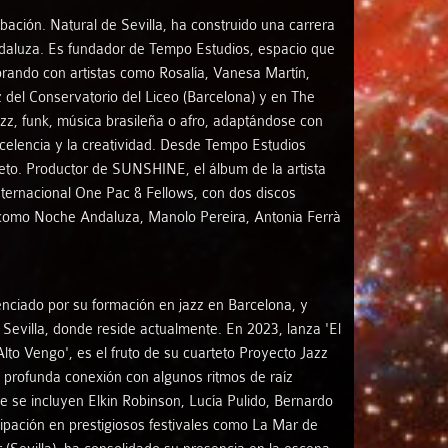
ación. Natural de Sevilla, ha construido una carrera
andaluza. Es fundador de Tempo Estudios, espacio que
rando con artistas como Rosalía, Vanesa Martín,
 del Conservatorio del Liceo (Barcelona) y en The
zz, funk, música brasileña o afro, adaptándose con
celencia y la creatividad. Desde Tempo Estudios
eto. Productor de SUNSHINE, el álbum de la artista
nternacional One Pac & Fellows, con dos discos
s como Noche Andaluza, Manolo Pereira, Antonia Ferrà
enciado por su formación en jazz en Barcelona, y
Sevilla, donde reside actualmente. En 2023, lanza 'El
to Vengo', es el fruto de su cuarteto Proyecto Jazz
 profunda conexión con algunos ritmos de raíz
ue se incluyen Elkin Robinson, Lucía Pulido, Bernardo
cipación en prestigiosos festivales como La Mar de