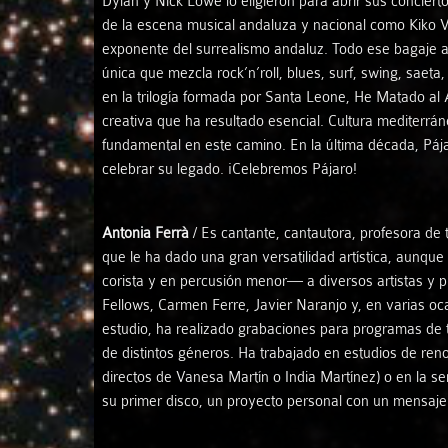
Dylan y Nick Lowe lo eligieron para abrir sus concier
de la escena musical andaluza y nacional como Kiko 
exponente del surrealismo andaluz. Todo ese bagaje ar
única que mezcla rock’n’roll, blues, surf, swing, saet
en la trilogía formada por Santa Leone, He Matado a
creativa que ha resultado esencial. Cultura mediterrán
fundamental en este camino. En la última década, Pá
celebrar su legado. ¡Celebremos Pájaro!
Antonia Ferrà
/ Es cantante, cantautora, profesora de 
que le ha dado una gran versatilidad artística, aunqu
corista y en percusión menor— a diversos artistas y p
Fellows, Carmen Ferre, Javier Naranjo y, en varias oc
estudio, ha realizado grabaciones para programas de 
de distintos géneros. Ha trabajado en estudios de re
directos de Vanesa Martín o India Martínez) o en la s
su primer disco, un proyecto personal con un mensaje 