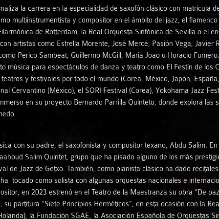
finaliza la carrera en la especialidad de saxofón clásico con matrícula
Dura Sorte
omo multiinstrumentista y compositor en el ámbito del jazz, el flamenco
 Filarmónica de Rotterdam, la Real Orquesta Sinfónica de Sevilla o el
Esther Merino
con artistas como Estrella Morente, José Mercé, Pasión Vega, Javier R
 como Perico Sambeat, Guillermo McGill, Maria Joao u Horacio Fumero; 
Eternum Saxophon Quartet
 música para espectáculos de danza y teatro como El Festín de los Cu
n teatros y festivales por todo el mundo (Corea, México, Japón, España
onal Cervantino (México), el SORI Festival (Corea), Yokohama Jazz Fest
Gamaga Trío
nmerso en su proyecto Bernardo Parrilla Quinteto, donde explora las s
medo.
Graci Rodríguez - Manuel Soto «Noly»
úsica con su padre, el saxofonista y compositor texano, Abdu Salim. 
Inés Alonso - Ariel Abramovich
 Daahoud Salim Quintet, grupo que ha pisado alguno de los más prestig
val de Jazz de Getxo. También, como pianista clásico ha dado recitales
Jesús Pineda
ha tocado como solista con algunas orquestas nacionales e internaci
sitor, en 2023 estrenó en el Teatro de la Maestranza su obra “De paz
Kid Carlos Trío
su partitura “Siete Principios Herméticos”, en esta ocasión con la Rea
(Holanda), la Fundación SGAE, la Asociación Española de Orquestas S