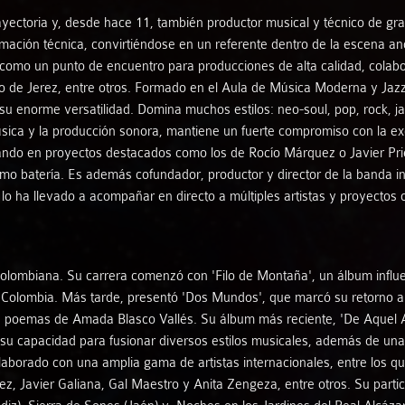
yectoria y, desde hace 11, también productor musical y técnico de grab
Stolen Notes
rmación técnica, convirtiéndose en un referente dentro de la escena 
como un punto de encuentro para producciones de alta calidad, colabo
ijo de Jerez, entre otros. Formado en el Aula de Música Moderna y Jazz
Vicent Morelló - Tommaso Cogato
u enorme versatilidad. Domina muchos estilos: neo-soul, pop, rock, ja
úsica y la producción sonora, mantiene un fuerte compromiso con la ex
YaLeili
ipando en proyectos destacados como los de Rocío Márquez o Javier Pri
omo batería. Es además cofundador, productor y director de la banda i
Artistas de Flamenco
 lo ha llevado a acompañar en directo a múltiples artistas y proyecto
Artistas de Músicas de Raíz Europea
 colombiana. Su carrera comenzó con 'Filo de Montaña', un álbum influ
Artistas de Músicas del Mundo
 Colombia. Más tarde, presentó 'Dos Mundos', que marcó su retorno a 
os poemas de Amada Blasco Vallés. Su álbum más reciente, 'De Aquel Al
 su capacidad para fusionar diversos estilos musicales, además de una
Artistas de Música Clásica
laborado con una amplia gama de artistas internacionales, entre los q
ez, Javier Galiana, Gal Maestro y Anita Zengeza, entre otros. Su parti
Artistas de Música Antigua