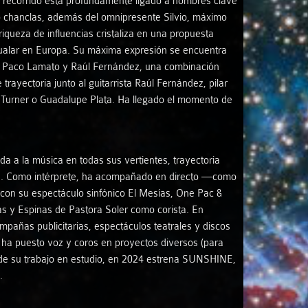
Su recorrido está profundamente ligado a nombres clave
o chanclas, además del omnipresente Silvio, máximo
iqueza de influencias cristaliza en una propuesta
e igualar en Europa. Su máxima expresión se encuentra
or Paco Lamato y Raúl Fernández, una combinación
rayectoria junto al guitarrista Raúl Fernández, pilar
 Turner o Guadalupe Plata. Ha llegado el momento de
da a la música en todas sus vertientes, trayectoria
piran. Como intérprete, ha acompañado en directo —como
 con su espectáculo sinfónico El Mesías, One Pac &
as y Espinas de Pastora Soler como corista. En
añas publicitarias, espectáculos teatrales y discos
 ha puesto voz y coros en proyectos diversos (para
ta de su trabajo en estudio, en 2024 estrena SUNSHINE,
.