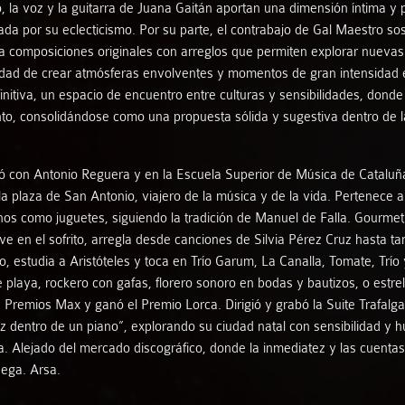
, la voz y la guitarra de Juana Gaitán aportan una dimensión íntima y 
a por su eclecticismo. Por su parte, el contrabajo de Gal Maestro sos
Natalia Labourdette - José Antonio Domené
bina composiciones originales con arreglos que permiten explorar nuev
dad de crear atmósferas envolventes y momentos de gran intensidad e
Pájaro Guitar Duo
nitiva, un espacio de encuentro entre culturas y sensibilidades, donde 
nto, consolidándose como una propuesta sólida y sugestiva dentro de l
Patricia Arauzo
ó con Antonio Reguera y en la Escuela Superior de Música de Cataluña
Paula Ramírez - Manuel Navarro
a plaza de San Antonio, viajero de la música y de la vida. Pertenece a
s como juguetes, siguiendo la tradición de Manuel de Falla. Gourmet
afael Ruibérriz - Alberto Trujillo - Rafael Arjona
eve en el sofrito, arregla desde canciones de Silvia Pérez Cruz hasta 
, estudia a Aristóteles y toca en Trío Garum, La Canalla, Tomate, Tr
e playa, rockero con gafas, florero sonoro en bodas y bautizos, o estr
Rusted
s Premios Max y ganó el Premio Lorca. Dirigió y grabó la Suite Trafalg
dentro de un piano”, explorando su ciudad natal con sensibilidad y hum
Sephardica
ra. Alejado del mercado discográfico, donde la inmediatez y las cuent
uega. Arsa.
Soraya Méncid - Manuel Navarro