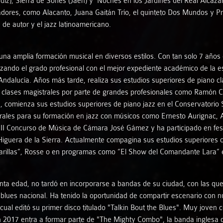
z), Sierra de Sones (Jaén) y Noches en los Jardines del Real Alcázar 
vadores, como Alacanto, Juana Gaitán Trío, el quinteto Dos Mundos y 
de autor y el jazz latinoamericano.
Artistas de Otras músicas
 una amplia formación musical en diversos estilos. Con tan solo 7 año
lizando el grado profesional con el mejor expediente académico de la e
 Andalucía. Años más tarde, realiza sus estudios superiores de piano 
be clases magistrales por parte de grandes profesionales como Ramón C
3, comienza sus estudios superiores de piano jazz en el Conservatorio 
ales para su formación en jazz con músicos como Ernesto Aurignac, Art
II Concurso de Música de Cámara José Gámez y ha participado en fest
e Higuera de la Sierra. Actualmente compagina sus estudios superiores
arillas”, Rosse o en programas como “El Show del Comandante Lara” 
nta edad, no tardó en incorporarse a bandas de su ciudad, con las que
lues nacional. Ha tenido la oportunidad de compartir escenario con nu
ual editó su primer disco titulado "Talkin Bout the Blues". Muy joven 
. En 2017 entra a formar parte de "The Mighty Combo", la banda inglesa