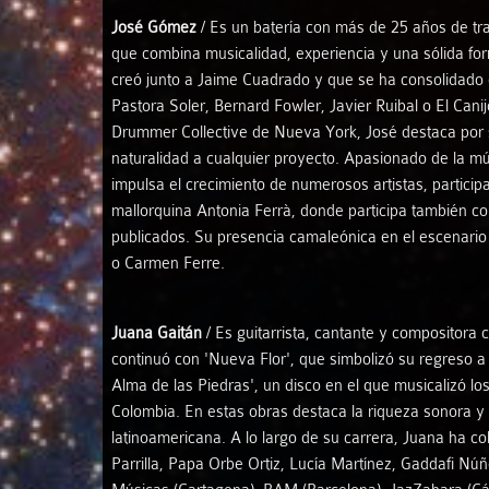
José Gómez
/ Es un batería con más de 25 años de tra
que combina musicalidad, experiencia y una sólida fo
creó junto a Jaime Cuadrado y que se ha consolidado 
Pastora Soler, Bernard Fowler, Javier Ruibal o El Can
Drummer Collective de Nueva York, José destaca por s
naturalidad a cualquier proyecto. Apasionado de la m
impulsa el crecimiento de numerosos artistas, partic
mallorquina Antonia Ferrà, donde participa también c
publicados. Su presencia camaleónica en el escenario
o Carmen Ferre.
Juana Gaitán
/ Es guitarrista, cantante y compositora
continuó con 'Nueva Flor', que simbolizó su regreso a
Alma de las Piedras', un disco en el que musicalizó l
Colombia. En estas obras destaca la riqueza sonora y
latinoamericana. A lo largo de su carrera, Juana ha co
Parrilla, Papa Orbe Ortiz, Lucía Martínez, Gaddafi Núñ